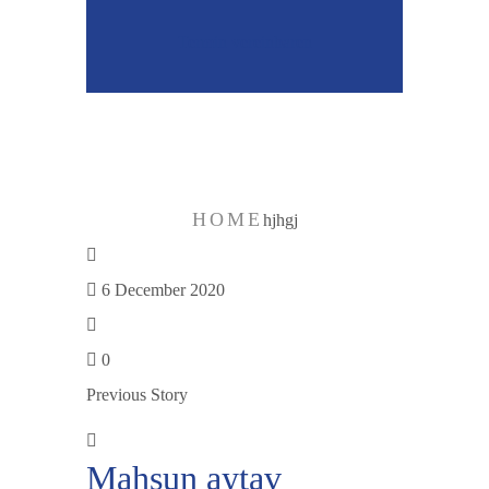
Termin vereinbaren
hjhgj
HOME
hjhgj
6 December 2020
0
Previous Story
Mahsun aytav