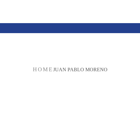
Termin vereinbaren
N PABLO MO
HOME
JUAN PABLO MORENO