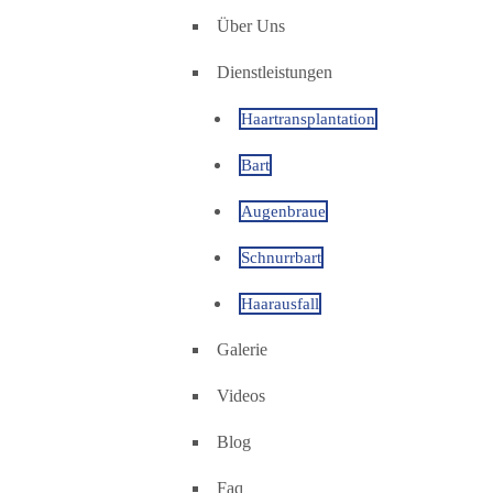
Über Uns
Dienstleistungen
Haartransplantation
Bart
Augenbraue
Schnurrbart
Haarausfall
Galerie
Videos
Blog
Faq